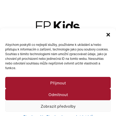
+420 605 226 048
Abychom poskytli co nejlepší služby, používáme k ukládání a/nebo
přístupu k informacím o zařízení, technologie jako jsou soubory cookies.
Souhlas s těmito technologiemi nám umožní zpracovávat údaje, jako je
skolka@epholding.cz
chování při procházení nebo jedinečná ID na tomto webu. Nesouhlas
nebo odvolání souhlasu může nepříznivě ovlivnit určité vlastnosti a
funkce.
Přijmout
Odmítnout
Zobrazit předvolby
EP Kids © 2026